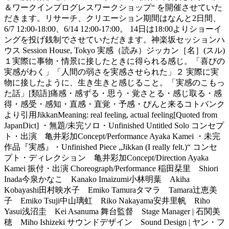
＆ワークインプログレスワークショップ“ を開催させていた
だきます。リサーチ、クリエーション期間はなんと2日間、
6/7 12:00-18:00、6/14 12:00-17:00。 14日は18:00よりショーイ
ングを投げ銭制でさせていただきます。神楽坂セッションハ
ウス Session House, Tokyo 実感（読み）ジッカン［名］(スル)
１実際に事物・情景に接したときに得られる感じ。「喜びの
実感がわく」「人間の弱さを実感させられた」２ 実際に実
物に接したように、生き生きと感じること。「実感のこもっ
た話」[類語]痛感・感ずる・思う・覚さとる・感じ取る・感
得・感受・感知・直感・直覚・予感・ぴんと来るコトバンク
より引用JikkanMeaning: real feeling, actual feeling[Quoted from
JapanDict] ・無題/未完ソロ・Unfinished Untitled Solo コンセプ
ト・出演 亀井彩加Concept/Performance Ayaka Kamei ・未完
作品『実感』・Unfinished Piece „Jikkan (I really felt.)“ コンセ
プト・ディレクション 亀井彩加Concept/Direction Ayaka
Kamei 振付・出演 Choreograph/Performance 稲田栞里 Shiori
Inada今泉かなこ Kanako Imaizumi小林明葉 Akiha
Kobayashi田村映水子 Emiko Tamuraタマラ Tamara辻恵美
子 Emiko Tsuji中山璃虹 Riko Nakayama安井里帆 Riho
Yasui浅沼圭 Kei Asanuma 舞台監督 Stage Manager | 石関美
穂 Miho Ishizeki サウンドデザイン Sound Design | ヤン・フ