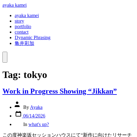
Skip
ayaka kamei
to
ayaka kamei
content
story
portfolio
contact
Dynamic Phrasing
亀井彩加
Menu
Tag:
tokyo
Work in Progress Showing “Jikkan”
Post
By
Ayaka
author
Post
06/14/2026
date
Categories
In
what's up?
この度神楽坂セッションハウスにて“新作に向けたリサーチ