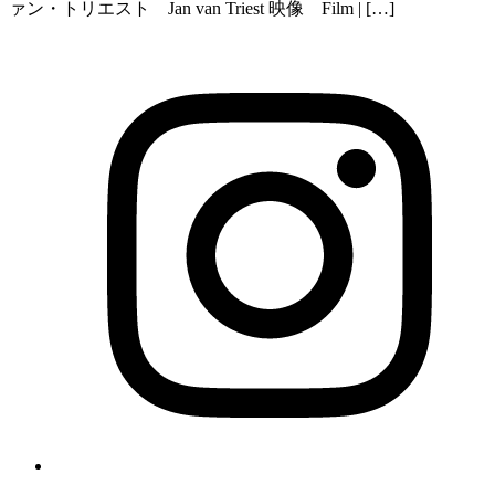
ァン・トリエスト Jan van Triest 映像 Film | […]
O
I
i
a
n
t
O